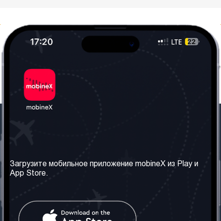
Наша компания
Необходимая
информация
О нас
Загрузите мобильное приложение mobineX из Play и
Правила и Условия
App Store.
Наши сервисы
Политика
Получить SIM-карту
конфиденциальности
Часто задаваемые
вопросы