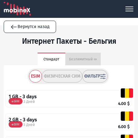
Вернутся назад
Интернет Пакеты - Бельгия
Стандарт
Безлимитный ∞
ESIM
ФИЗИЧЕСКАЯ СИМ
ФИЛЬТР
1 GB - 3 days
eSIM
3 Дней
4.00
$
2 GB - 3 days
eSIM
3 Дней
6.00
$