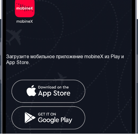
Наша компания
Необходимая
информация
О нас
Загрузите мобильное приложение mobineX из Play и
Правила и Условия
App Store.
Наши сервисы
Политика
Получить SIM-карту
конфиденциальности
Часто задаваемые
вопросы
Контакт
Социальные сети
Грузия: Тбилиси
Телефон: +442030340050
Email:
info@mobinex.com