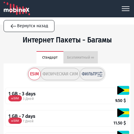
Вернутся назад
Интернет Пакеты - Багамы
Стандарт
Безлимитный ∞
ESIM
ФИЗИЧЕСКАЯ СИМ
ФИЛЬТР
1 GB - 3 days
eSIM
3 Дней
9.50
$
1 GB - 7 days
eSIM
7 Дней
11.50
$