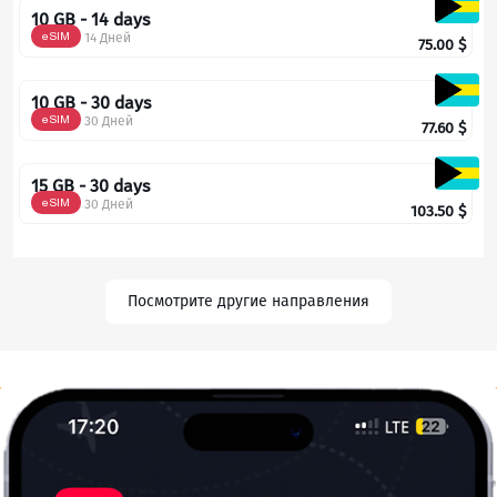
10 GB - 14 days
eSIM
14 Дней
75.00
$
10 GB - 30 days
eSIM
30 Дней
77.60
$
15 GB - 30 days
eSIM
30 Дней
103.50
$
Посмотрите другие направления