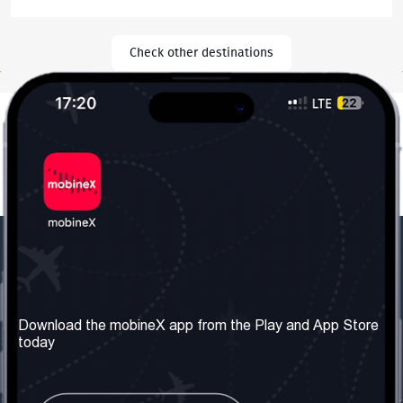
Check other destinations
Our Company
Useful Information
About us
Terms & Conditions
Download the mobineX app from the Play and App Store
today
Our Services
Privacy Policy
Get the number
FAQ