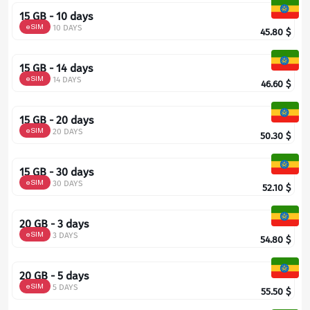
15 GB - 10 days
eSIM
10 DAYS
45.80
$
15 GB - 14 days
eSIM
14 DAYS
46.60
$
15 GB - 20 days
eSIM
20 DAYS
50.30
$
15 GB - 30 days
eSIM
30 DAYS
52.10
$
20 GB - 3 days
eSIM
3 DAYS
54.80
$
20 GB - 5 days
eSIM
5 DAYS
55.50
$