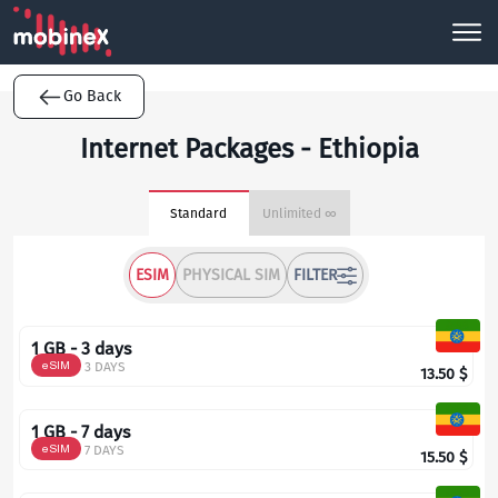
Go Back
Internet Packages - Ethiopia
Standard
Unlimited ∞
ESIM
PHYSICAL SIM
FILTER
1 GB - 3 days
eSIM
3 DAYS
13.50
$
1 GB - 7 days
eSIM
7 DAYS
15.50
$